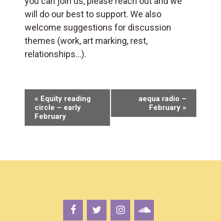
you can join us, please reach out and we
will do our best to support. We also
welcome suggestions for discussion
themes (work, art marking, rest,
relationships…).
V
«
Equity reading
aequa radio –
circle – early
February
»
e
February
r
a
n
s
t
a
l
t