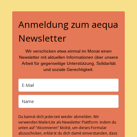
u
n
g
Anmeldung zum aequa
-
Newsletter
N
a
Wir verschicken etwa einmal im Monat einen
v
Newsletter mit aktuellen Informationen über unsere
i
Arbeit für gegenseitige Unterstützung, Solidarität
und soziale Gerechtigkeit.
g
a
t
i
o
n
Du kannst dich jederzeit wieder abmelden. Wir
verwenden MailerLite als Newsletter Plattform. Indem du
unten auf "Abonnieren" klickst, um dieses Formular
abzuschicken, erklärst du dich damit einverstanden, dass