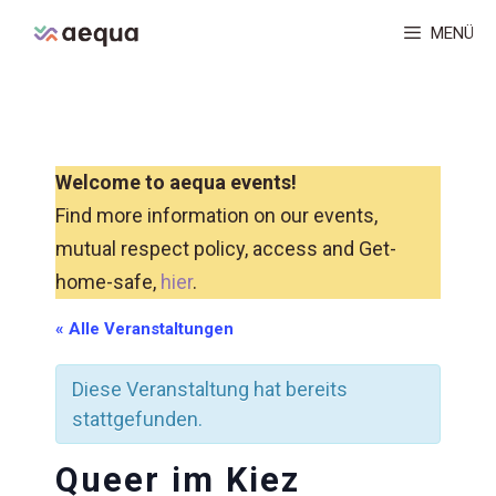
Zum
MENÜ
Inhalt
springen
Welcome to aequa events!
Find more information on our events,
mutual respect policy, access and Get-
home-safe,
hier
.
« Alle Veranstaltungen
Diese Veranstaltung hat bereits
stattgefunden.
Queer im Kiez