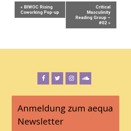
V
«
BIWOC Rising
Critical
Coworking Pop-up
Masculinity
e
Reading Group –
r
#02
»
a
n
s
t
a
l
t
u
n
g
Anmeldung zum aequa
-
N
Newsletter
a