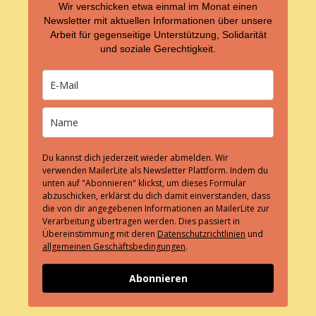
v
Wir verschicken etwa einmal im Monat einen
i
Newsletter mit aktuellen Informationen über unsere
Arbeit für gegenseitige Unterstützung, Solidarität
g
und soziale Gerechtigkeit.
a
t
i
o
n
Du kannst dich jederzeit wieder abmelden. Wir
verwenden MailerLite als Newsletter Plattform. Indem du
unten auf "Abonnieren" klickst, um dieses Formular
abzuschicken, erklärst du dich damit einverstanden, dass
die von dir angegebenen Informationen an MailerLite zur
Verarbeitung übertragen werden. Dies passiert in
Übereinstimmung mit deren
Datenschutzrichtlinien
und
allgemeinen Geschäftsbedingungen
.
Abonnieren