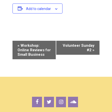
Add to calendar
E
«
Workshop:
Volunteer Sunday
Online Reviews for
#2
»
v
Small Business
e
n
t
N
a
v
i
g
a