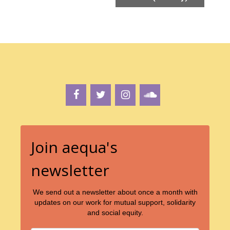
e
n
t
N
a
v
i
g
a
t
i
Join aequa's
o
newsletter
n
We send out a newsletter about once a month with
updates on our work for mutual support, solidarity
and social equity.